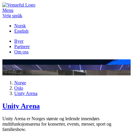
Menu
Velg språk
Norsk
English
Byer
Partnere
Om oss
Norge
Oslo
Unity Arena
Unity Arena
Unity Arena er Norges største og ledende innendørs
multifunksjonsarena for konserter, events, messer, sport og
familieshow.