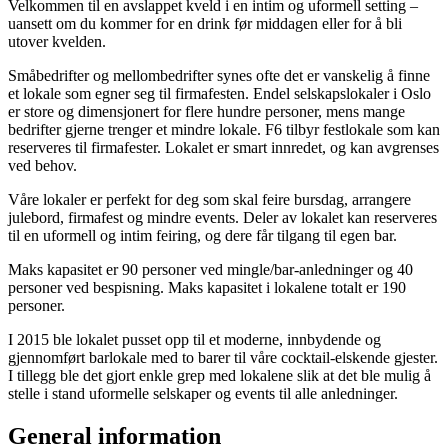
Velkommen til en avslappet kveld i en intim og uformell setting –
uansett om du kommer for en drink før middagen eller for å bli
utover kvelden.
Småbedrifter og mellombedrifter synes ofte det er vanskelig å finne
et lokale som egner seg til firmafesten. Endel selskapslokaler i Oslo
er store og dimensjonert for flere hundre personer, mens mange
bedrifter gjerne trenger et mindre lokale. F6 tilbyr festlokale som kan
reserveres til firmafester. Lokalet er smart innredet, og kan avgrenses
ved behov.
Våre lokaler er perfekt for deg som skal feire bursdag, arrangere
julebord, firmafest og mindre events. Deler av lokalet kan reserveres
til en uformell og intim feiring, og dere får tilgang til egen bar.
Maks kapasitet er 90 personer ved mingle/bar-anledninger og 40
personer ved bespisning. Maks kapasitet i lokalene totalt er 190
personer.
I 2015 ble lokalet pusset opp til et moderne, innbydende og
gjennomført barlokale med to barer til våre cocktail-elskende gjester.
I tillegg ble det gjort enkle grep med lokalene slik at det ble mulig å
stelle i stand uformelle selskaper og events til alle anledninger.
General information