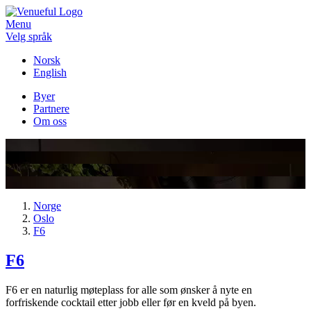
Menu
Velg språk
Norsk
English
Byer
Partnere
Om oss
Norge
Oslo
F6
F6
F6 er en naturlig møteplass for alle som ønsker å nyte en
forfriskende cocktail etter jobb eller før en kveld på byen.