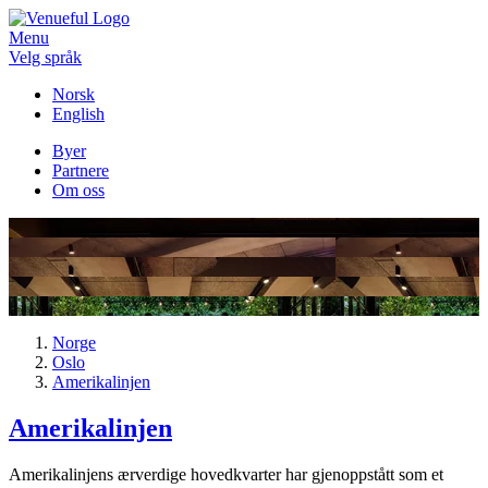
Menu
Velg språk
Norsk
English
Byer
Partnere
Om oss
Norge
Oslo
Amerikalinjen
Amerikalinjen
Amerikalinjens ærverdige hovedkvarter har gjenoppstått som et