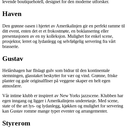
levende boutiquehotell, designet for den moderne utforsker.
Haven
Den grønne oasen i hjertet av Amerikalinjen gir en perfekt ramme til
ditt event, enten det er et frokostmøte, en boklansering eller
presentasjonen av en ny kolleksjon. Mulighet for enkel scene,
prosjektor, lerret og lydanlegg og selvfølgelig servering fra vårt
brasserie.
Gustav
Helårshagen har flislagt gulv som bidrar til den kontinentale
stemningen, glasstaket beskytter for vær og vind. Grønne, friske
planter og gule originalfliser på veggene skaper en helt egen
atmosfære.
Vår intime klubb er inspirert av New Yorks jazzscene. Klubben har
egen inngang og ligger i Amerikalinjens underetasje. Med scene,
state of the art lys- og lydanlegg, kjøkken og mulighet for servering
kan Gustav romme mange typer eventer og arrangementer.
Styrerom